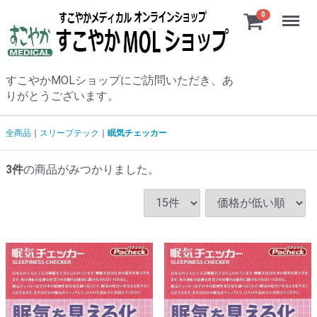
Menu
0
すこやかMOLショップにご訪問いただき、あ
りがとうございます。
全商品
スリープテック
眠気チェッカー
3
件
の商品がみつかりました。